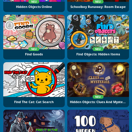
NEU
NEU
Hidden Objects Online
Schoolboy Runaway: Room Escape
NEU
NEU
Find Goods
Find Objects: Hidden Items
NEU
Find The Cat: Cat Search
Hidden Objects: Clues And Mysteries