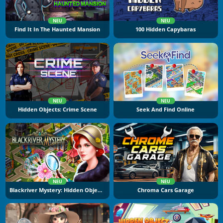
NEU
NEU
Find It In The Haunted Mansion
100 Hidden Capybaras
NEU
NEU
Hidden Objects: Crime Scene
Seek And Find Online
NEU
NEU
Blackriver Mystery: Hidden Objects
Chroma Cars Garage