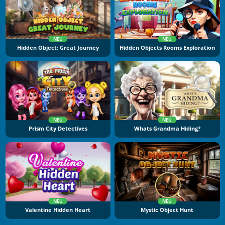
NEU
NEU
Hidden Object: Great Journey
Hidden Objects Rooms Exploration
NEU
NEU
Prism City Detectives
Whats Grandma Hiding?
NEU
NEU
Valentine Hidden Heart
Mystic Object Hunt