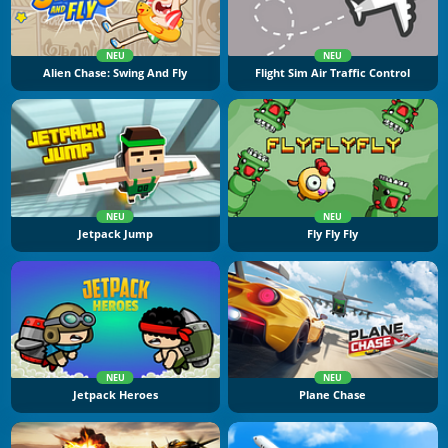
NEU
NEU
Alien Chase: Swing And Fly
Flight Sim Air Traffic Control
NEU
NEU
Jetpack Jump
Fly Fly Fly
NEU
NEU
Jetpack Heroes
Plane Chase