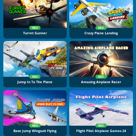
NEU
NEU
Turret Gunner
Crazy Plane Landing
NEU
NEU
Jump In To The Plane
Amazing Airplane Racer
NEU
NEU
Base Jump Wingsuit Flying
Flight Pilot Airplane Games 24