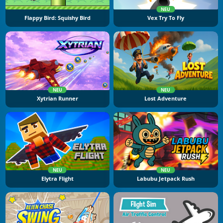
NEU
Flappy Bird: Squishy Bird
Vex Try To Fly
NEU
NEU
Xytrian Runner
Lost Adventure
NEU
NEU
Elytra Flight
Labubu Jetpack Rush