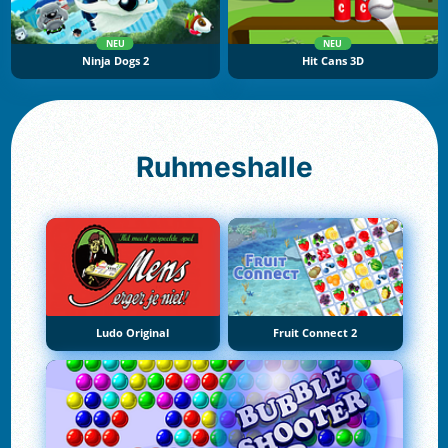
NEU
NEU
Ninja Dogs 2
Hit Cans 3D
Ruhmeshalle
Ludo Original
Fruit Connect 2