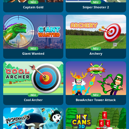
NEU
NEU
Captain Gold
Sniper Shooter 2
NEU
NEU
Giant Wanted
Archery
NEU
NEU
Cool Archer
BowArcher Tower Attack