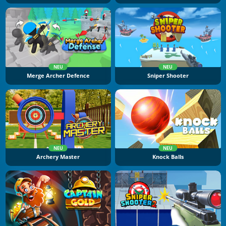
NEU
NEU
Merge Archer Defence
Sniper Shooter
NEU
NEU
Archery Master
Knock Balls