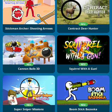
NEU
Stickman Archer: Shooting Arrows
Contract Deer Hunter
NEU
NEU
Cannon Balls 3D
Squirrel With A Gun!
NEU
NEU
Super Sniper Missions
Boom Stick Bazooka