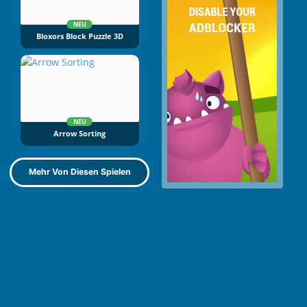
NEU
Bloxors Block Puzzle 3D
NEU
Arrow Sorting
Mehr Von Diesen Spielen