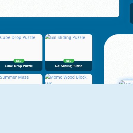
NEU
NEU
Cube Drop Puzzle
Gal Sliding Puzzle
NEU
NEU
Summer Maze
Momo Wood Block Jam