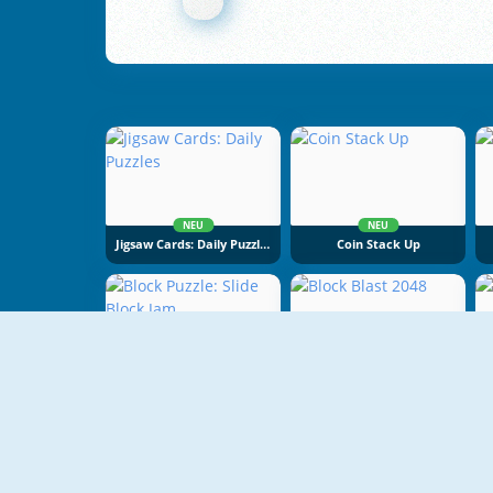
NEU
NEU
Jigsaw Cards: Daily Puzzles
Coin Stack Up
NEU
NEU
Block Puzzle: Slide Block Jam
Block Blast 2048