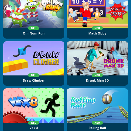
NEU
NEU
Om Nom Run
Math Obby
NEU
NEU
Draw Climber
Drunk Man 3D
NEU
NEU
Vex 8
Rolling Ball