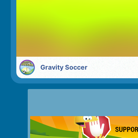
Gravity Soccer