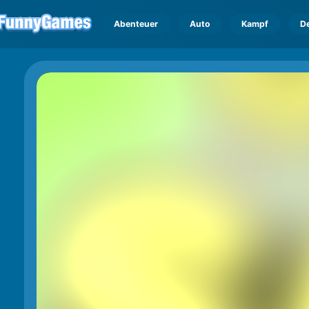
Abenteuer
Auto
Kampf
D