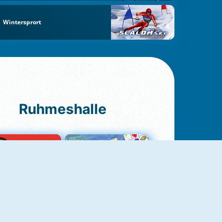
Wintersprort
Ruhmeshalle
Ludo Original
Fruit Connect 2