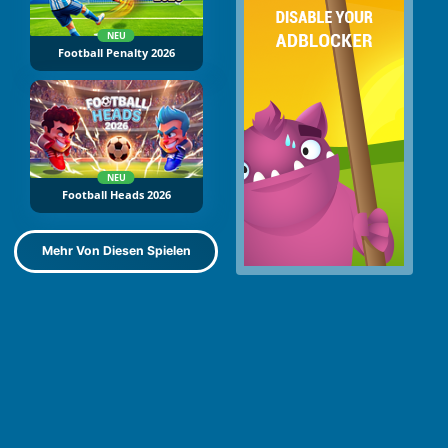
NEU
Football Penalty 2026
NEU
Football Heads 2026
Mehr Von Diesen Spielen