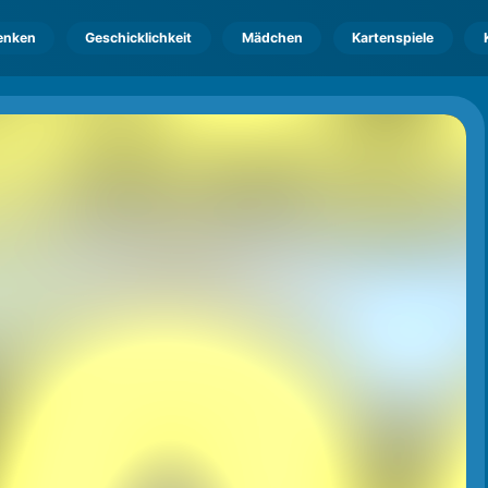
enken
Geschicklichkeit
Mädchen
Kartenspiele