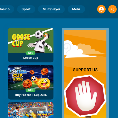
Kasino
Sport
Multiplayer
Mehr
NEU
Goose Cup
NEU
TIny Football Cup 2026