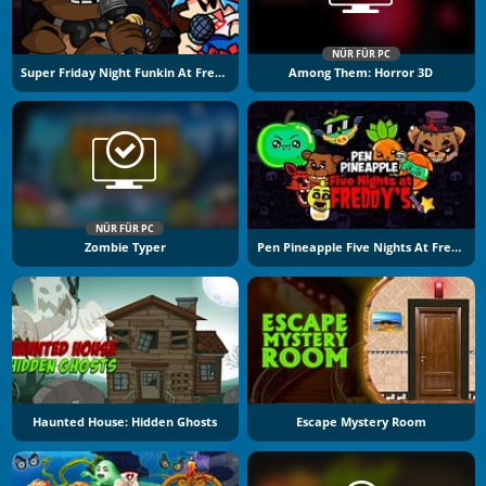
NÜR FÜR PC
Super Friday Night Funkin At Freddys 2
Among Them: Horror 3D
NÜR FÜR PC
Zombie Typer
Pen Pineapple Five Nights At Freddy's
Haunted House: Hidden Ghosts
Escape Mystery Room