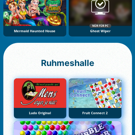
NÜR FÜR PC
Mermaid Haunted House
Ghost Wiper
Ruhmeshalle
Ludo Original
Fruit Connect 2