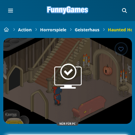
Action
Horrorspiele
Geisterhaus
Haunted Ho
NÜR FÜR PC