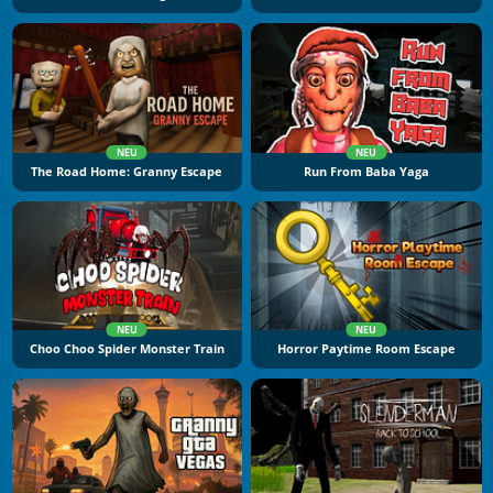
NEU
NEU
The Road Home: Granny Escape
Run From Baba Yaga
NEU
NEU
Choo Choo Spider Monster Train
Horror Paytime Room Escape