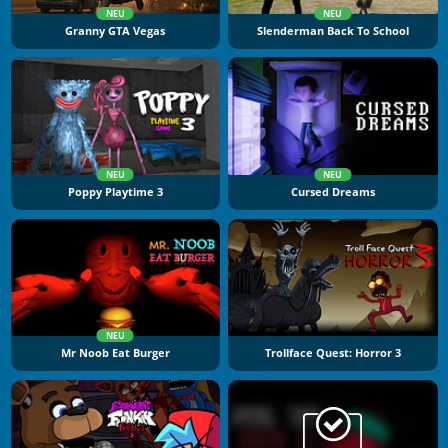
NEU
NEU
Granny GTA Vegas
Slenderman Back To School
NEU
NEU
Poppy Playtime 3
Cursed Dreams
NEU
Mr Noob Eat Burger
Trollface Quest: Horror 3