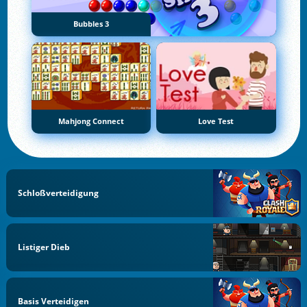
Bubbles 3
Mahjong Connect
Love Test
Schloßverteidigung
Listiger Dieb
Basis Verteidigen