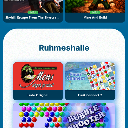
NEU
NEU
Skyhill: Escape From The Skyscraper
Mine And Build
Ruhmeshalle
Ludo Original
Fruit Connect 2