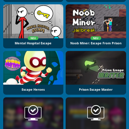
NEU
NEU
Mental Hospital Escape
Noob Miner: Escape From Prison
Escape Heroes
Prison Escape Master