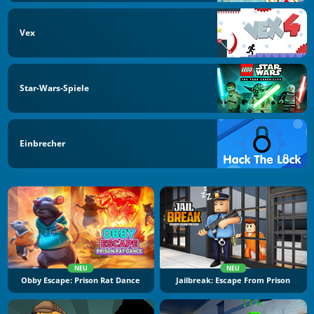
Vex
Star-Wars-Spiele
Einbrecher
NEU
NEU
Obby Escape: Prison Rat Dance
Jailbreak: Escape From Prison