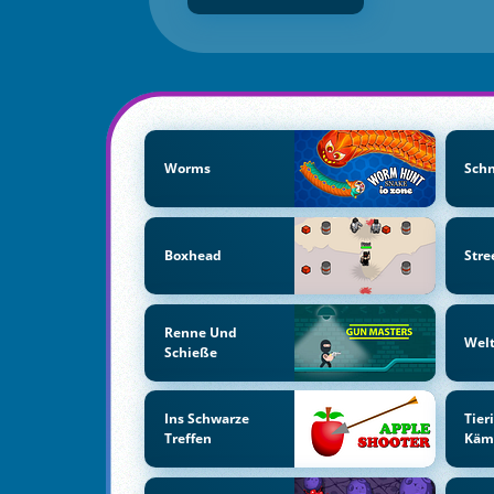
Worms
Schn
Boxhead
Stre
Renne Und
Welt
Schieße
Ins Schwarze
Tier
Treffen
Käm