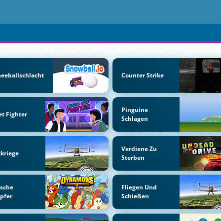
eeballschlacht
Counter Strike
Pinguine
et Fighter
Schlagen
Verdiene Zu
kriege
Sterben
ische
Fliegen Und
pfer
Schießen