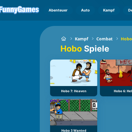
Abenteuer
Auto
Kampf
D
Kampf
Combat
Hob
Hobo
Spiele
Hobo 7: Heaven
Hobo 6: Hel
Hobo 3 Wanted