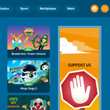
Kasino
Sport
Multiplayer
Mehr
NEU
BowArcher Tower Attack
NEU
Ninja Dogs 2