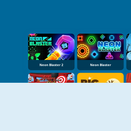
Neon Blaster 2
Neon Blaster
Archery Clash
Big Hunter Online