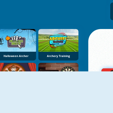
Halloween Archer
Archery Training
Circus Dart Wheel
Darts Club