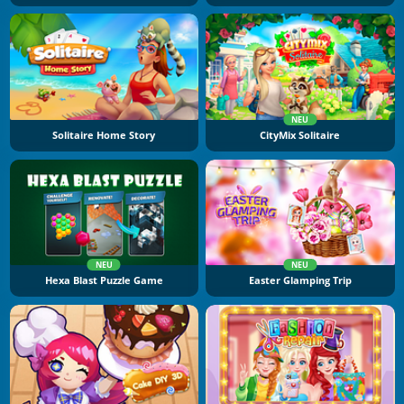
NEU
Solitaire Home Story
CityMix Solitaire
NEU
NEU
Hexa Blast Puzzle Game
Easter Glamping Trip