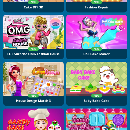
NEU
NEU
Cake DIY 3D
Fashion Repair
NEU
NEU
LOL Surprise OMG Fashion House
Doll Cake Maker
NEU
NEU
House Design Match 3
Baby Bake Cake