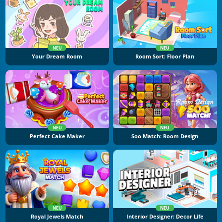
NEU
NEU
Your Dream Room
Room Sort: Floor Plan
NEU
NEU
Perfect Cake Maker
Soo Match: Room Design
NEU
NEU
Royal Jewels Match
Interior Designer: Decor Life