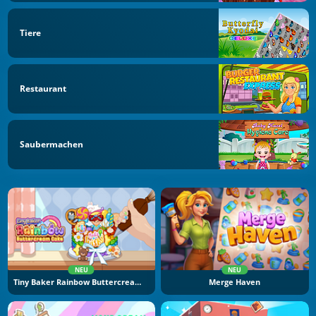
Tiere
Restaurant
Saubermachen
NEU
NEU
Tiny Baker Rainbow Buttercream Cake
Merge Haven