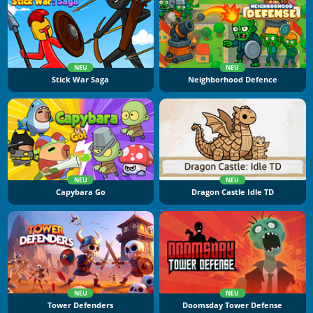
NEU
NEU
Stick War Saga
Neighborhood Defence
NEU
NEU
Capybara Go
Dragon Castle Idle TD
NEU
NEU
Tower Defenders
Doomsday Tower Defense