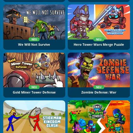
NEU
NEU
We Will Not Survive
Hero Tower Wars Merge Puzzle
NEU
NEU
Gold Miner Tower Defense
Zombie Defense: War