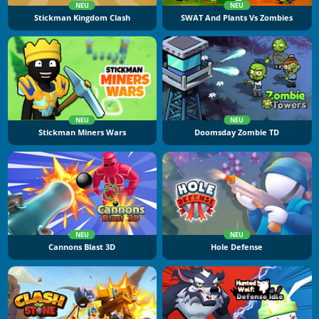
NEU
NEU
Stickman Kingdom Clash
SWAT And Plants Vs Zombies
NEU
NEU
Stickman Miners Wars
Doomsday Zombie TD
NEU
NEU
Cannons Blast 3D
Hole Defense