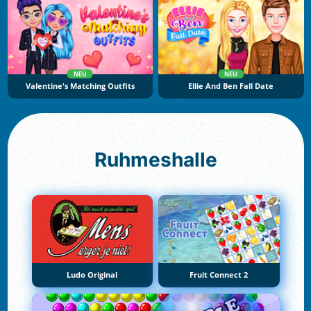
NEU
NEU
Valentine's Matching Outfits
Ellie And Ben Fall Date
Ruhmeshalle
Ludo Original
Fruit Connect 2