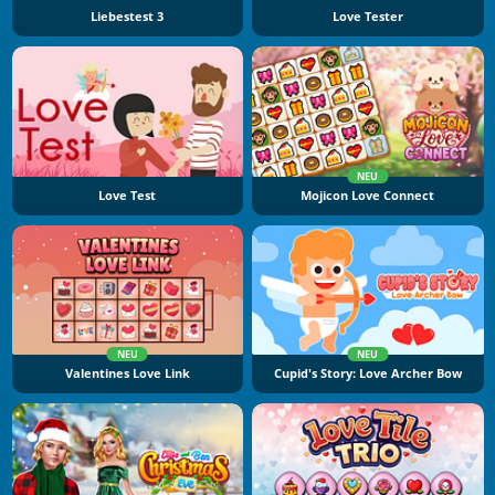
Liebestest 3
Love Tester
NEU
Love Test
Mojicon Love Connect
NEU
NEU
Valentines Love Link
Cupid's Story: Love Archer Bow