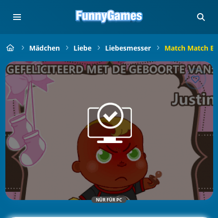
Mädchen
Liebe
Liebesmesser
Match Match B
NÜR FÜR PC