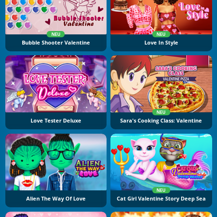
NEU
NEU
Bubble Shooter Valentine
Love In Style
NEU
Love Tester Deluxe
Sara's Cooking Class: Valentine
NEU
Alien The Way Of Love
Cat Girl Valentine Story Deep Sea