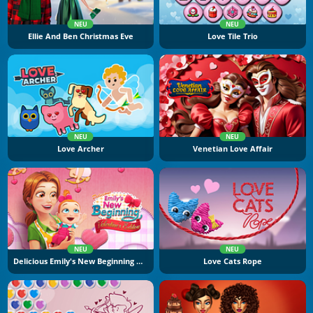
NEU
NEU
Ellie And Ben Christmas Eve
Love Tile Trio
NEU
NEU
Love Archer
Venetian Love Affair
NEU
NEU
Delicious Emily's New Beginning Valentine's Edition
Love Cats Rope