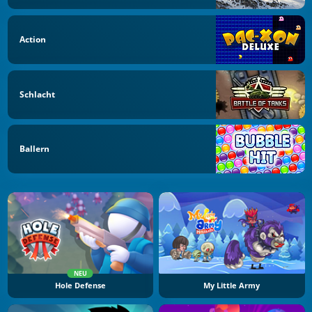
Action
Schlacht
Ballern
NEU
Hole Defense
My Little Army