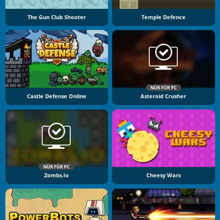
The Gun Club Shooter
Temple Defence
NÜR FÜR PC
Castle Defense Online
Asteroid Crusher
NÜR FÜR PC
Zombs.io
Cheesy Wars