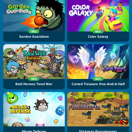
NEU
NEU
Garden Guardians
Color Galaxy
NEU
NEU
Raid Heroes: Total War
Cursed Treasure One-And-A-Half
Merge Defense
Stickman Peacekeeper