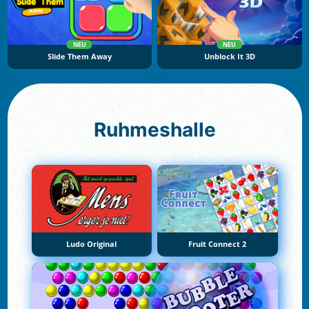
NEU
NEU
Slide Them Away
Unblock It 3D
Ruhmeshalle
Ludo Original
Fruit Connect 2