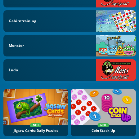
Gehirntraining
Monster
Ludo
NEU
NEU
Jigsaw Cards: Daily Puzzles
Coin Stack Up