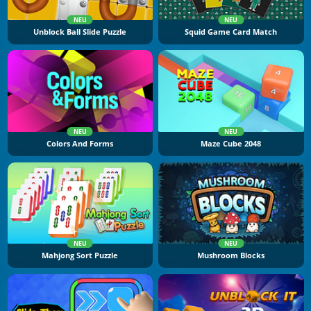
NEU
NEU
Unblock Ball Slide Puzzle
Squid Game Card Match
NEU
NEU
Colors And Forms
Maze Cube 2048
NEU
NEU
Mahjong Sort Puzzle
Mushroom Blocks