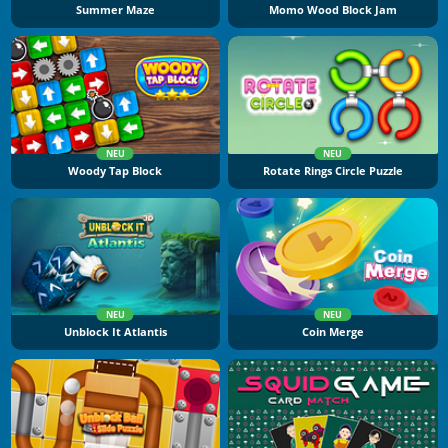
Summer Maze
Momo Wood Block Jam
NEU
NEU
Woody Tap Block
Rotate Rings Circle Puzzle
NEU
NEU
Unblock It Atlantis
Coin Merge