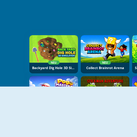
NEU
NEU
Backyard Dig Hole 3D Simulator
Collect Brainrot Arena
NEU
NEU
Pogo Masters
Stickman Adventure Online