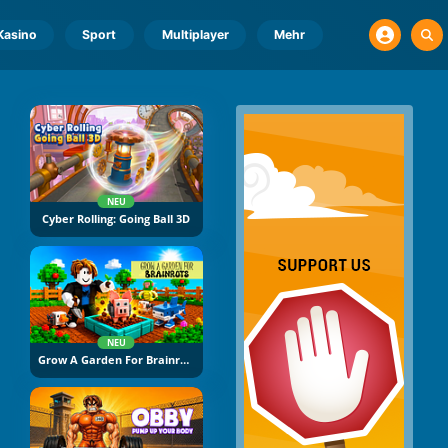
Kasino
Sport
Multiplayer
Mehr
NEU
Cyber Rolling: Going Ball 3D
NEU
Grow A Garden For Brainrots