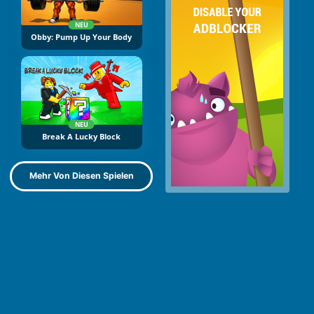
NEU
Obby: Pump Up Your Body
NEU
Break A Lucky Block
Mehr Von Diesen Spielen