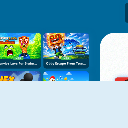
NEU
NEU
Survive Lava For Brainrots
Obby Escape From Tsunami Brainrot
NEU
NEU
Vex Try To Fly
Bubble Blasters