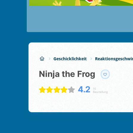
Geschicklichkeit
Reaktionsgeschwi
Ninja the Frog
4.2
16
Beurteilung