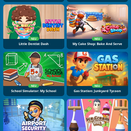
NEU
NEU
Little Dentist Dash
My Cake Shop: Bake And Serve
NEU
NEU
School Simulator: My School
Gas Station: Junkyard Tycoon