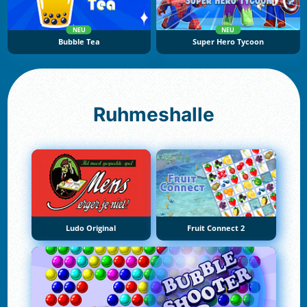
NEU
NEU
Bubble Tea
Super Hero Tycoon
Ruhmeshalle
Ludo Original
Fruit Connect 2