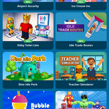
NEU
NEU
Airport Security
Ice Cream Inc
NEU
NEU
Obby Toilet Line
Idle Trade Routes
NEU
NEU
Dino Idle Park
Teacher Simulator