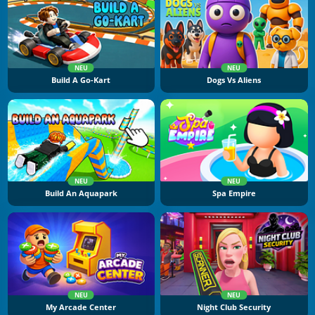
NEU
NEU
Build A Go-Kart
Dogs Vs Aliens
NEU
NEU
Build An Aquapark
Spa Empire
NEU
NEU
My Arcade Center
Night Club Security