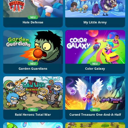
NEU
Hole Defense
My Little Army
NEU
NEU
Garden Guardians
Color Galaxy
NEU
NEU
Raid Heroes: Total War
Cursed Treasure One-And-A-Half