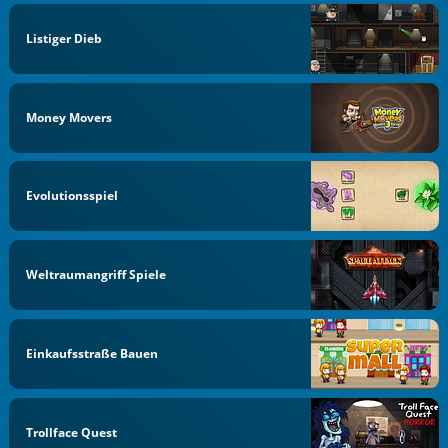
Listiger Dieb
Money Movers
Evolutionsspiel
Weltraumangriff Spiele
Einkaufsstraße Bauen
Trollface Quest