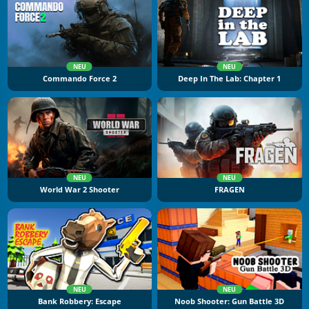
NEU
NEU
Commando Force 2
Deep In The Lab: Chapter 1
NEU
NEU
World War 2 Shooter
FRAGEN
NEU
NEU
Bank Robbery: Escape
Noob Shooter: Gun Battle 3D