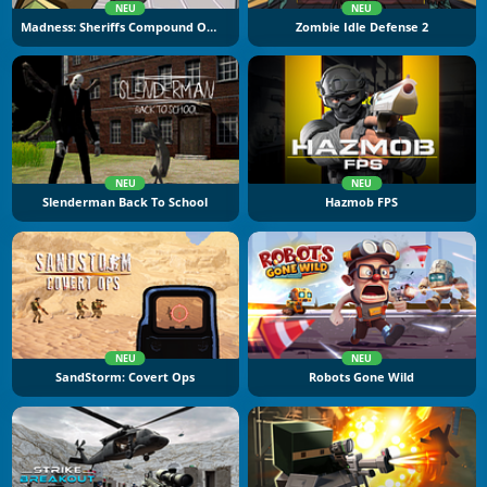
NEU
NEU
Madness: Sheriffs Compound Official
Zombie Idle Defense 2
NEU
NEU
Slenderman Back To School
Hazmob FPS
NEU
NEU
SandStorm: Covert Ops
Robots Gone Wild