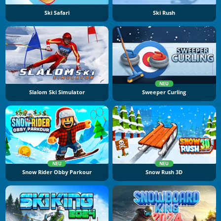
Ski Safari
Ski Rush
NEU
Slalom Ski Simulator
Sweeper Curling
NEU
NEU
Snow Rider Obby Parkour
Snow Rush 3D