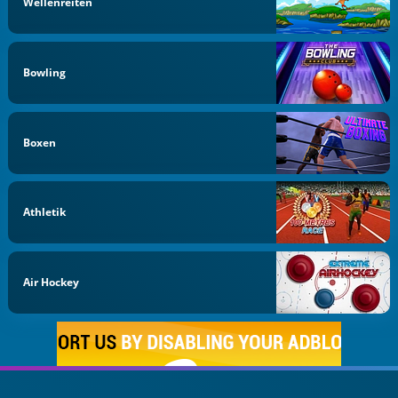
Wellenreiten
Bowling
Boxen
Athletik
Air Hockey