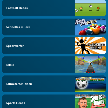
Football Heads
Schnelles Billard
Speerwerfen
Jetski
Elfmeterschießen
Sports Heads