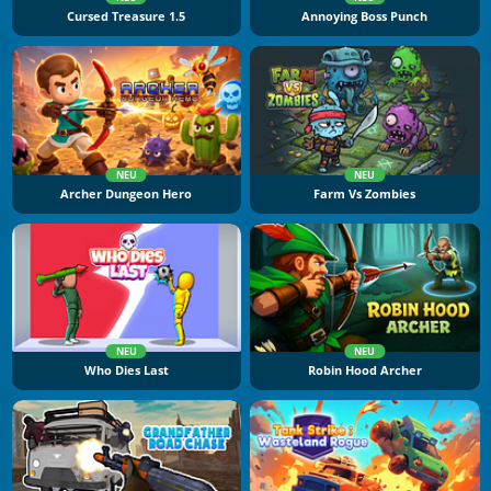
Cursed Treasure 1.5
Annoying Boss Punch
NEU
NEU
Archer Dungeon Hero
Farm Vs Zombies
NEU
NEU
Who Dies Last
Robin Hood Archer