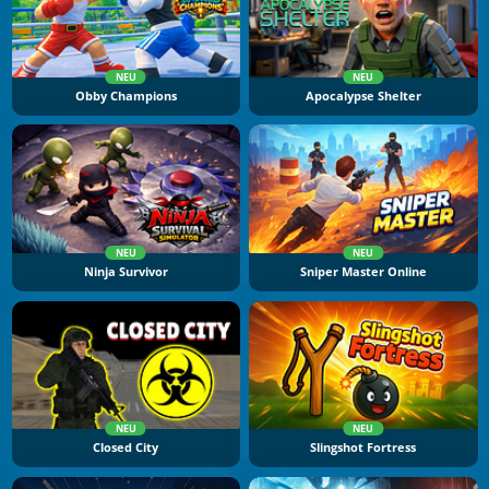
NEU
NEU
Obby Champions
Apocalypse Shelter
NEU
NEU
Ninja Survivor
Sniper Master Online
NEU
NEU
Closed City
Slingshot Fortress