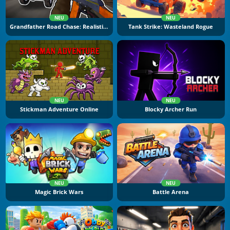
NEU
NEU
Grandfather Road Chase: Realistic Shooter
Tank Strike: Wasteland Rogue
NEU
NEU
Stickman Adventure Online
Blocky Archer Run
NEU
NEU
Magic Brick Wars
Battle Arena