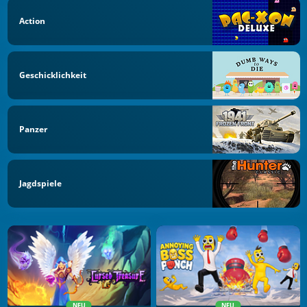
Action
Geschicklichkeit
Panzer
Jagdspiele
NEU
NEU