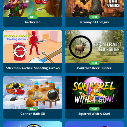
NEU
NEU
Archer Go
Granny GTA Vegas
NEU
Stickman Archer: Shooting Arrows
Contract Deer Hunter
NEU
NEU
Cannon Balls 3D
Squirrel With A Gun!