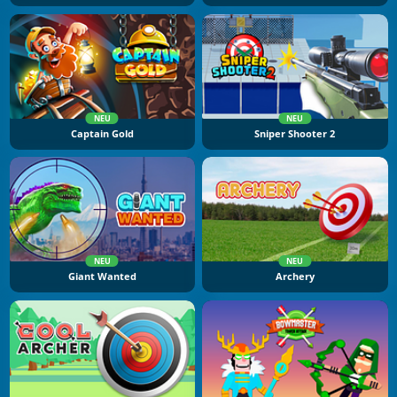
NEU
NEU
Captain Gold
Sniper Shooter 2
NEU
NEU
Giant Wanted
Archery