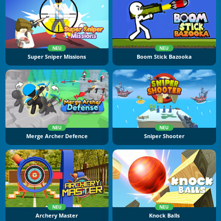
NEU
NEU
Super Sniper Missions
Boom Stick Bazooka
NEU
NEU
Merge Archer Defence
Sniper Shooter
NEU
NEU
Archery Master
Knock Balls