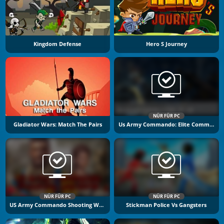
Kingdom Defense
Hero S Journey
NÜR FÜR PC
Gladiator Wars: Match The Pairs
Us Army Commando: Elite Commando War
NÜR FÜR PC
NÜR FÜR PC
US Army Commando Shooting Warzone
Stickman Police Vs Gangsters