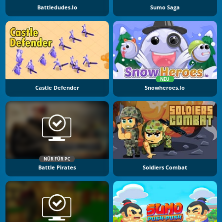
Battledudes.io
Sumo Saga
NEU
Castle Defender
Snowheroes.io
NÜR FÜR PC
Battle Pirates
Soldiers Combat