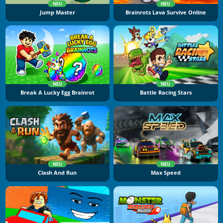
NEU
NEU
Jump Master
Brainrots Lava Survive Online
NEU
NEU
Break A Lucky Egg Brainrot
Battle Racing Stars
NEU
NEU
Clash And Run
Max Speed