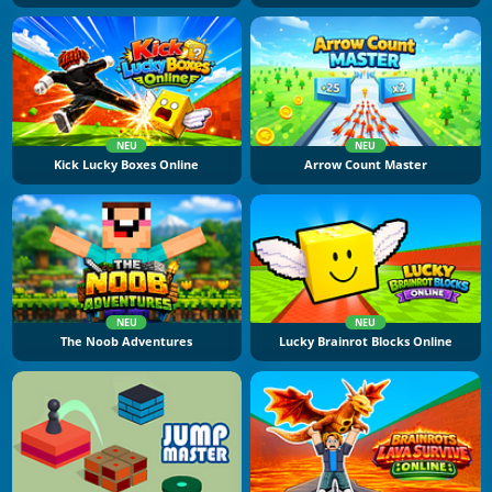
NEU
NEU
Kick Lucky Boxes Online
Arrow Count Master
NEU
NEU
The Noob Adventures
Lucky Brainrot Blocks Online