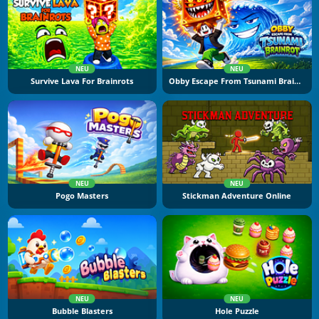
NEU
NEU
Survive Lava For Brainrots
Obby Escape From Tsunami Brainrot
NEU
NEU
Pogo Masters
Stickman Adventure Online
NEU
NEU
Bubble Blasters
Hole Puzzle