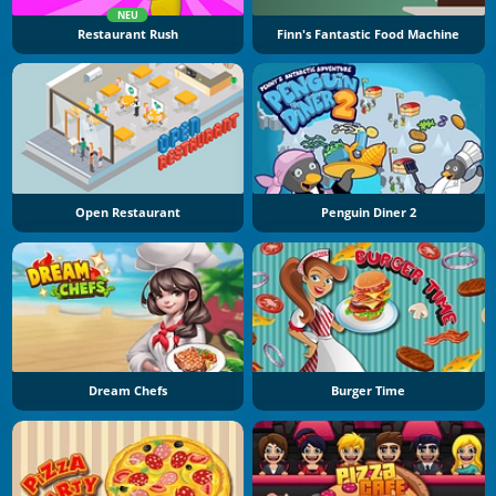
NEU
Restaurant Rush
Finn's Fantastic Food Machine
Open Restaurant
Penguin Diner 2
Dream Chefs
Burger Time