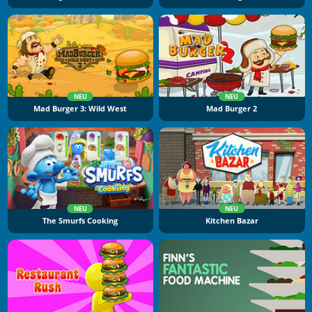
NEU
NEU
Mad Burger 3: Wild West
Mad Burger 2
NEU
NEU
The Smurfs Cooking
Kitchen Bazar