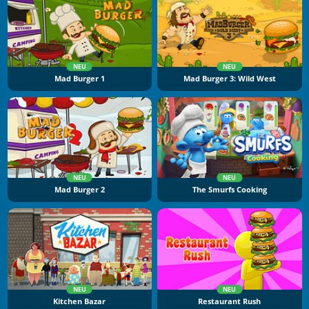
NEU
NEU
Mad Burger 1
Mad Burger 3: Wild West
NEU
NEU
Mad Burger 2
The Smurfs Cooking
NEU
NEU
Kitchen Bazar
Restaurant Rush