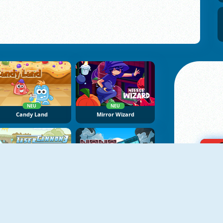
NEU
NEU
Candy Land
Mirror Wizard
NEU
NEU
Laser Cannon 3
NoNoSparks: Genesis