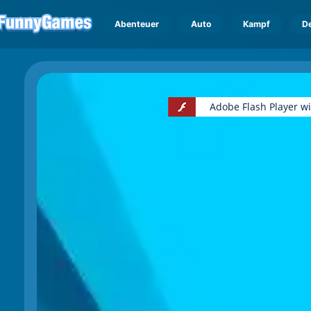
Abenteuer
Auto
Kampf
D
Adobe Flash Player w