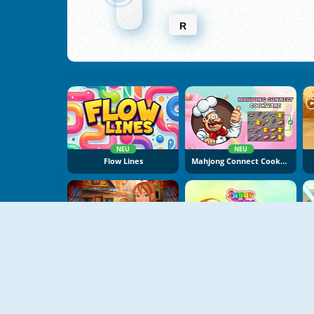
R
NEU
NEU
Flow Lines
Mahjong Connect Cookware
NEU
Delora Scary Escape: Mysteries Adventure
Sugar Tales