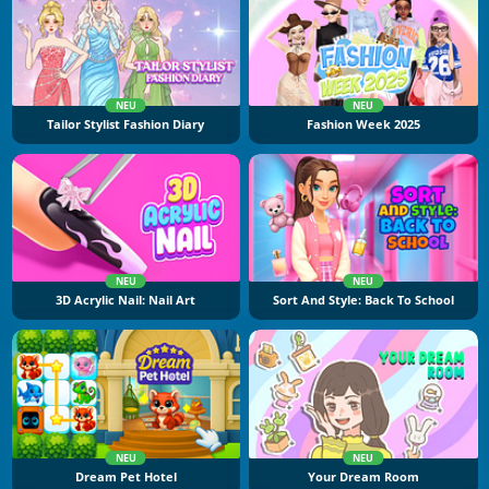
NEU
NEU
Tailor Stylist Fashion Diary
Fashion Week 2025
NEU
NEU
3D Acrylic Nail: Nail Art
Sort And Style: Back To School
NEU
NEU
Dream Pet Hotel
Your Dream Room