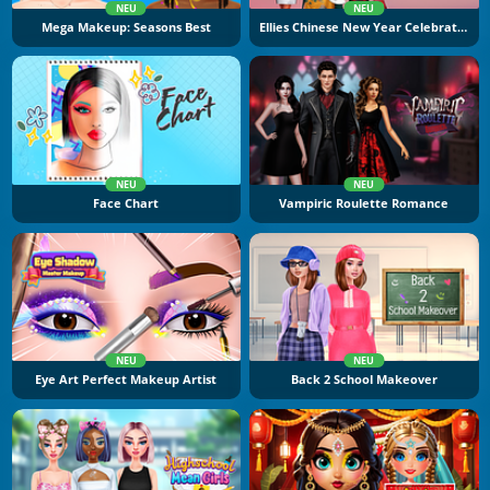
NEU
NEU
Mega Makeup: Seasons Best
Ellies Chinese New Year Celebration
NEU
NEU
Face Chart
Vampiric Roulette Romance
NEU
NEU
Eye Art Perfect Makeup Artist
Back 2 School Makeover