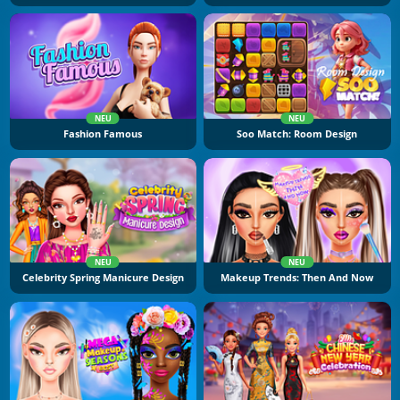
NEU
NEU
Fashion Famous
Soo Match: Room Design
NEU
NEU
Celebrity Spring Manicure Design
Makeup Trends: Then And Now