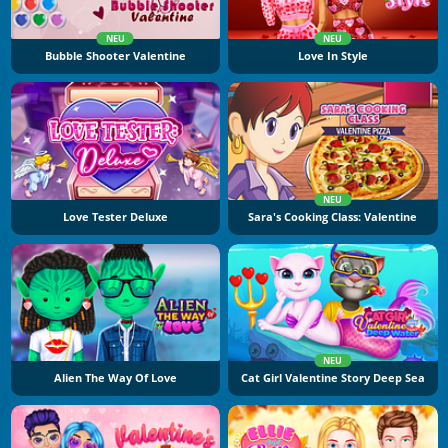
NEU
NEU
Bubble Shooter Valentine
Love In Style
NEU
Love Tester Deluxe
Sara's Cooking Class: Valentine
NEU
Alien The Way Of Love
Cat Girl Valentine Story Deep Sea