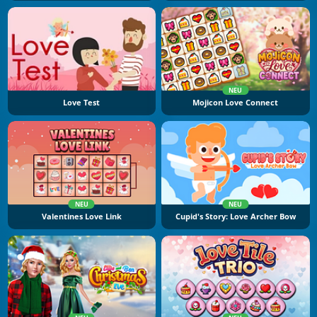
NEU
Love Test
Mojicon Love Connect
NEU
NEU
Valentines Love Link
Cupid's Story: Love Archer Bow