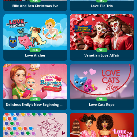
NEU
NEU
Ellie And Ben Christmas Eve
Love Tile Trio
NEU
NEU
Love Archer
Venetian Love Affair
NEU
NEU
Delicious Emily's New Beginning Valentine's Edition
Love Cats Rope