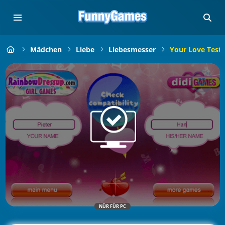
Mädchen
Liebe
Liebesmesser
Your Love Test
NÜR FÜR PC