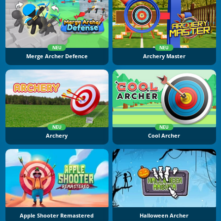
NEU
NEU
Merge Archer Defence
Archery Master
NEU
NEU
Archery
Cool Archer
Apple Shooter Remastered
Halloween Archer