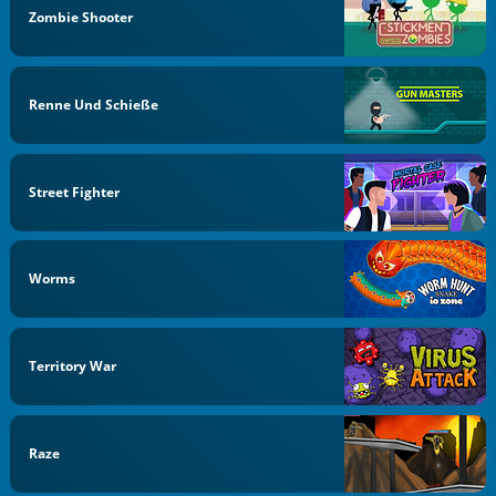
Zombie Shooter
Renne Und Schieße
Street Fighter
Worms
Territory War
Raze