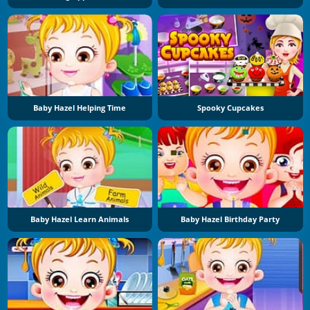
Baby Hazel Helping Time
Spooky Cupcakes
Baby Hazel Learn Animals
Baby Hazel Birthday Party