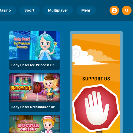
Kasino
Sport
Multiplayer
Mehr
Baby Hazel Ice Princess Dress Up
Baby Hazel Dressmaker Dress Up