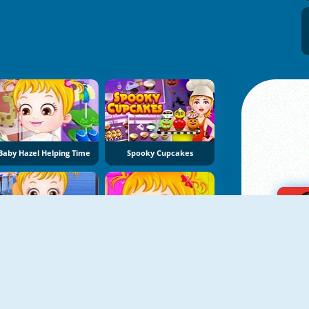
Baby Hazel Helping Time
Spooky Cupcakes
Baby Hazel Kitchen Fun
Baby Hazel Bathroom Hygiene