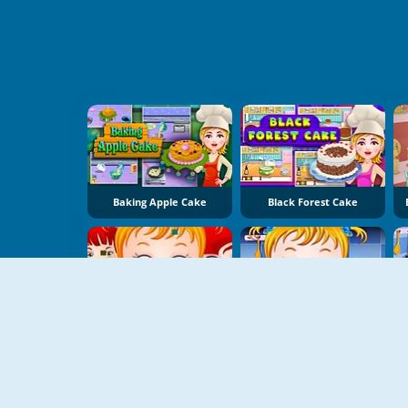
Baking Apple Cake
Black Forest Cake
Baby Hazel Birthday Party
Baby Hazel Cooking Time