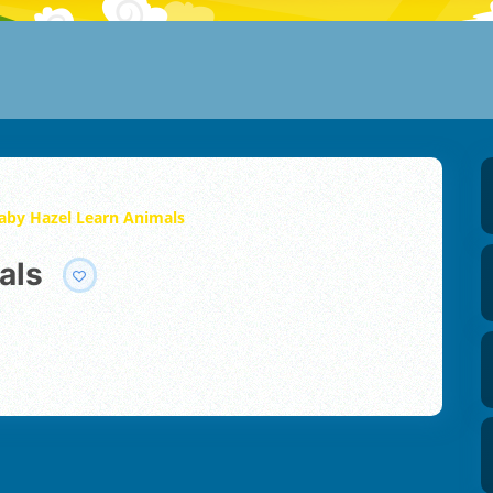
aby Hazel Learn Animals
als