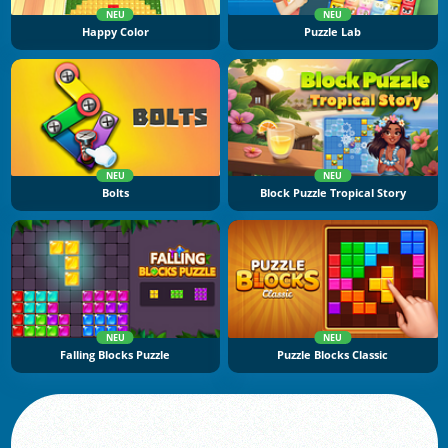
NEU
NEU
Happy Color
Puzzle Lab
NEU
NEU
Bolts
Block Puzzle Tropical Story
NEU
NEU
Falling Blocks Puzzle
Puzzle Blocks Classic