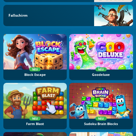
Fallschirm
NEU
NEU
Block Escape
Goodeluxe
NEU
NEU
Farm Blast
Sudoku Brain Blocks