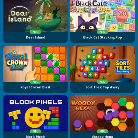
NEU
NEU
Dear Island
Black Cat Stacking Pop
NEU
NEU
Royal Crown Blast
Sort Tiles: Tap Away
NEU
NEU
Block Pixels
Woody Hexa