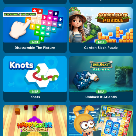
NEU
NEU
Disassemble The Picture
Garden Block Puzzle
NEU
NEU
Knots
Unblock It Atlantis