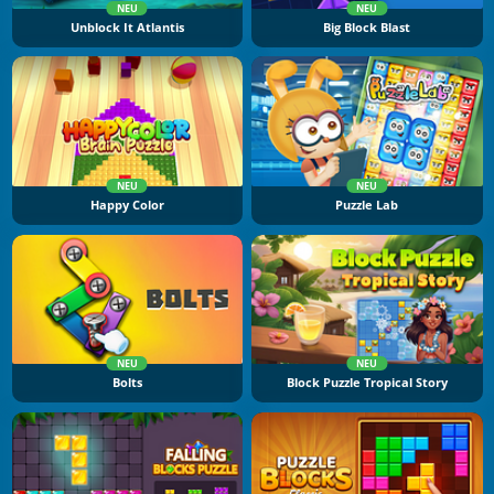
NEU
NEU
Unblock It Atlantis
Big Block Blast
NEU
NEU
Happy Color
Puzzle Lab
NEU
NEU
Bolts
Block Puzzle Tropical Story