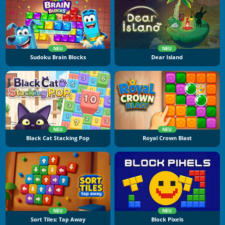
NEU
NEU
Sudoku Brain Blocks
Dear Island
NEU
NEU
Black Cat Stacking Pop
Royal Crown Blast
NEU
NEU
Sort Tiles: Tap Away
Block Pixels