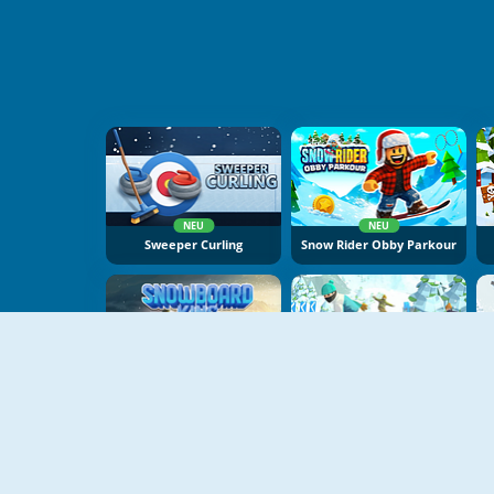
NEU
NEU
Sweeper Curling
Snow Rider Obby Parkour
NEU
NEU
Snowboard King 2024
Snowboard Master