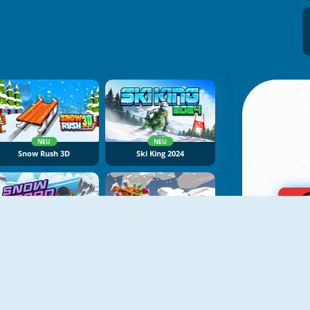
NEU
NEU
Snow Rush 3D
Ski King 2024
NEU
Snowboard Kings 2022
Snow Rider 3D