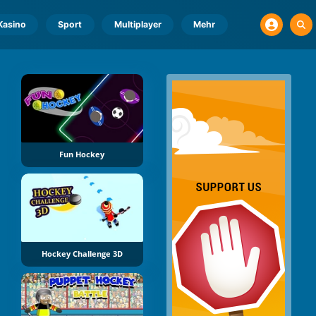
Kasino
Sport
Multiplayer
Mehr
Fun Hockey
Hockey Challenge 3D