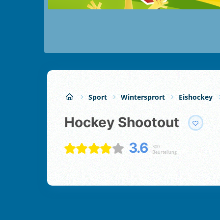
Sport
Wintersprort
Eishockey
Hockey Shootout
3.6
300
Beurteilung