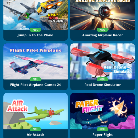
NEU
NEU
Jump In To The Plane
Amazing Airplane Racer
NEU
NEU
Flight Pilot Airplane Games 24
Real Drone Simulator
NEU
NEU
Air Attack
Paper Flight