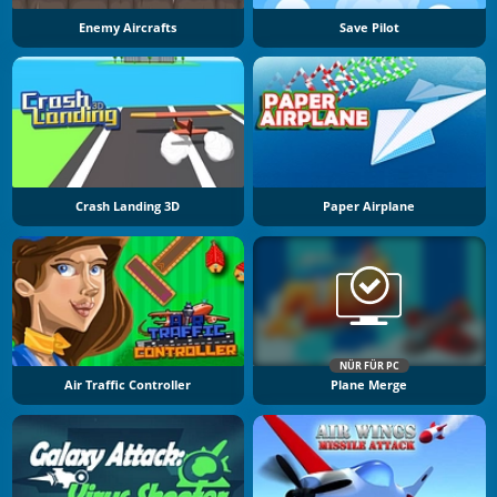
Enemy Aircrafts
Save Pilot
Crash Landing 3D
Paper Airplane
NÜR FÜR PC
Air Traffic Controller
Plane Merge