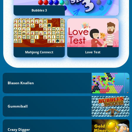
Bubbles 3
Mahjong Connect
Love Test
Blasen Knallen
Gummiball
Crazy Digger