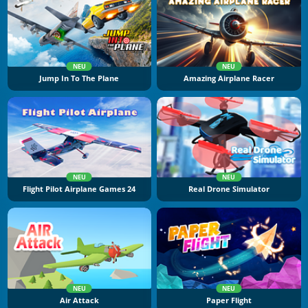
NEU
NEU
Jump In To The Plane
Amazing Airplane Racer
NEU
NEU
Flight Pilot Airplane Games 24
Real Drone Simulator
NEU
NEU
Air Attack
Paper Flight