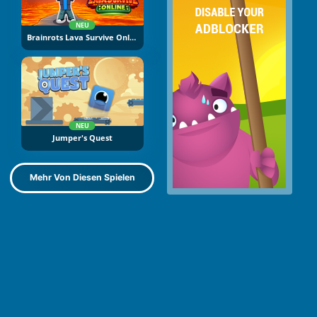
NEU
Brainrots Lava Survive Online
NEU
Jumper's Quest
Mehr Von Diesen Spielen