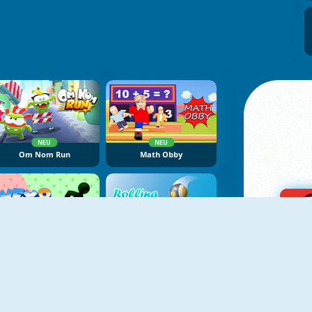
NEU
NEU
Om Nom Run
Math Obby
NEU
NEU
Vex 8
Rolling Ball