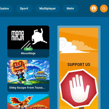
Kasino
Sport
Multiplayer
Mehr
NEU
MonoNinja
NEU
Obby Escape From Tsunami Brainrot