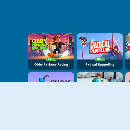
NEU
NEU
Obby Parkour Racing
Radical Rappelling
NEU
NEU
Draw Climber
Drunk Man 3D