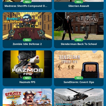
NEU
NEU
Madness: Sheriffs Compound Official
Siberian Assault
NEU
NEU
Zombie Idle Defense 2
Slenderman Back To School
NEU
NEU
Hazmob FPS
SandStorm: Covert Ops