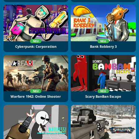
NEU
NEU
Cyberpunk: Corporation
Bank Robbery 3
NEU
NEU
Warfare 1942: Online Shooter
Scary BanBan Escape