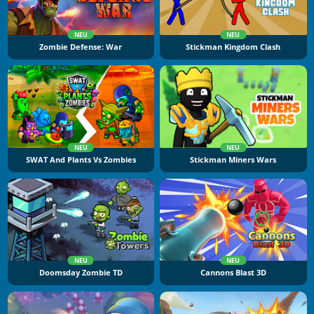
NEU
NEU
Zombie Defense: War
Stickman Kingdom Clash
NEU
NEU
SWAT And Plants Vs Zombies
Stickman Miners Wars
NEU
NEU
Doomsday Zombie TD
Cannons Blast 3D