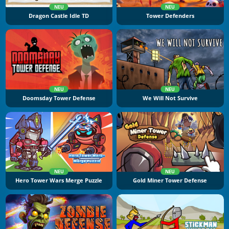
NEU
NEU
Dragon Castle Idle TD
Tower Defenders
NEU
NEU
Doomsday Tower Defense
We Will Not Survive
NEU
NEU
Hero Tower Wars Merge Puzzle
Gold Miner Tower Defense