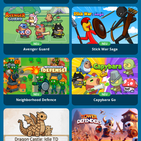
NEU
NEU
Avenger Guard
Stick War Saga
NEU
NEU
Neighborhood Defence
Capybara Go