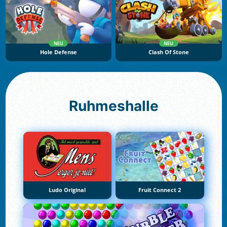
NEU
NEU
Hole Defense
Clash Of Stone
Ruhmeshalle
Ludo Original
Fruit Connect 2