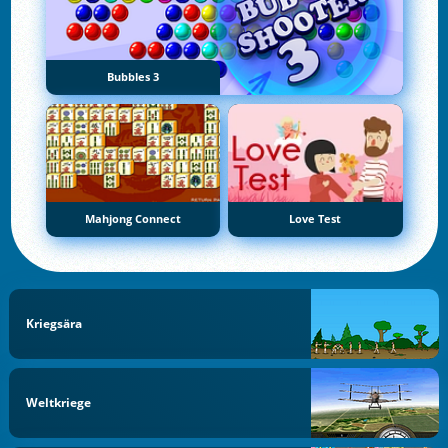
Bubbles 3
Mahjong Connect
Love Test
Kriegsära
Weltkriege