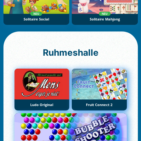
NEU
NEU
Solitaire Social
Solitaire Mahjong
Ruhmeshalle
Ludo Original
Fruit Connect 2