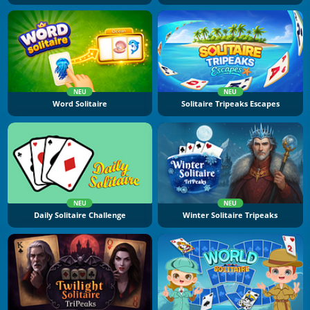
NEU
NEU
Word Solitaire
Solitaire Tripeaks Escapes
NEU
NEU
Daily Solitaire Challenge
Winter Solitaire Tripeaks