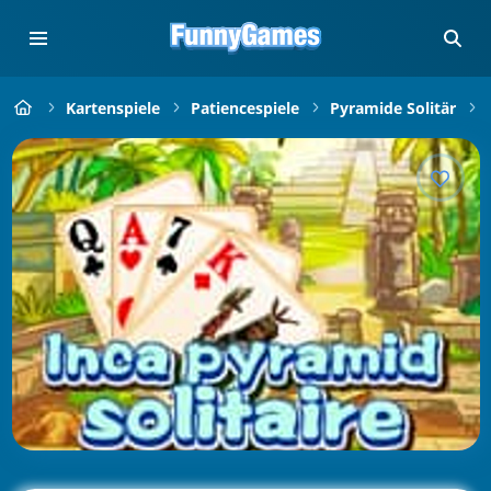
Kartenspiele
Patiencespiele
Pyramide Solitär