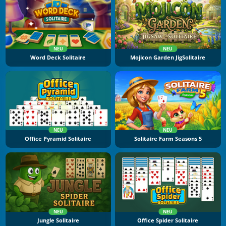
NEU
NEU
Word Deck Solitaire
Mojicon Garden JigSolitaire
NEU
NEU
Office Pyramid Solitaire
Solitaire Farm Seasons 5
NEU
NEU
Jungle Solitaire
Office Spider Solitaire