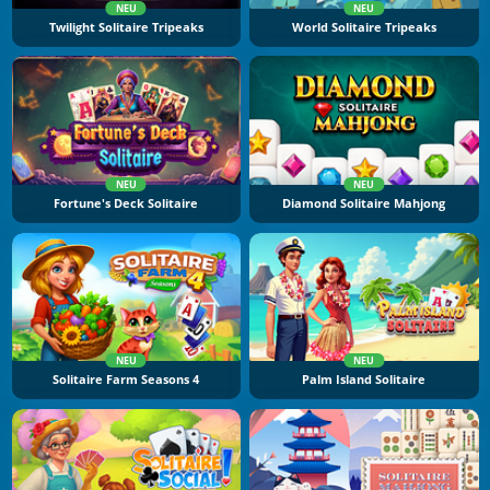
NEU
NEU
Twilight Solitaire Tripeaks
World Solitaire Tripeaks
NEU
NEU
Fortune's Deck Solitaire
Diamond Solitaire Mahjong
NEU
NEU
Solitaire Farm Seasons 4
Palm Island Solitaire