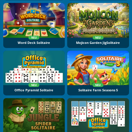
NEU
NEU
Word Deck Solitaire
Mojicon Garden JigSolitaire
NEU
NEU
Office Pyramid Solitaire
Solitaire Farm Seasons 5