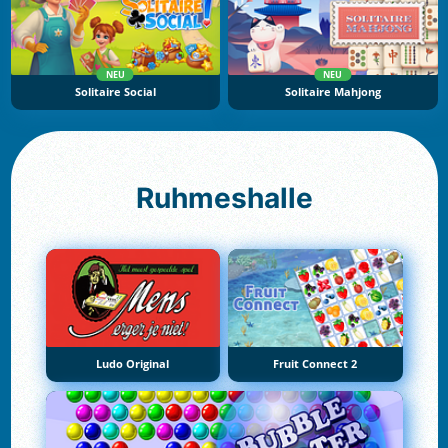
NEU
NEU
Solitaire Social
Solitaire Mahjong
Ruhmeshalle
Ludo Original
Fruit Connect 2