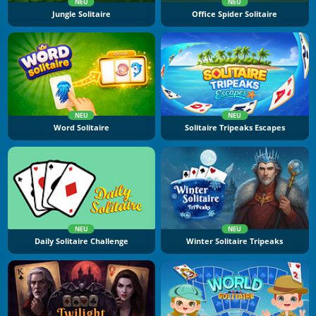
NEU
NEU
Jungle Solitaire
Office Spider Solitaire
NEU
NEU
Word Solitaire
Solitaire Tripeaks Escapes
NEU
NEU
Daily Solitaire Challenge
Winter Solitaire Tripeaks