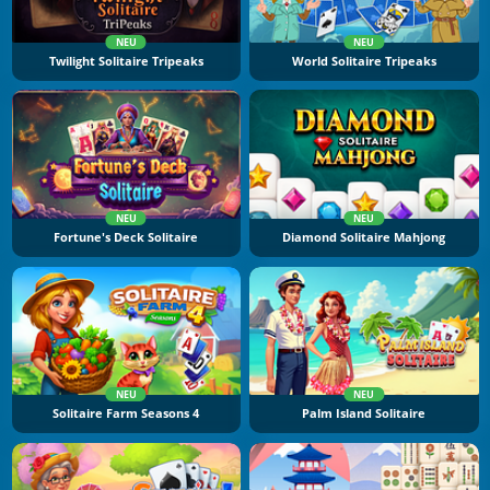
NEU
NEU
Twilight Solitaire Tripeaks
World Solitaire Tripeaks
NEU
NEU
Fortune's Deck Solitaire
Diamond Solitaire Mahjong
NEU
NEU
Solitaire Farm Seasons 4
Palm Island Solitaire