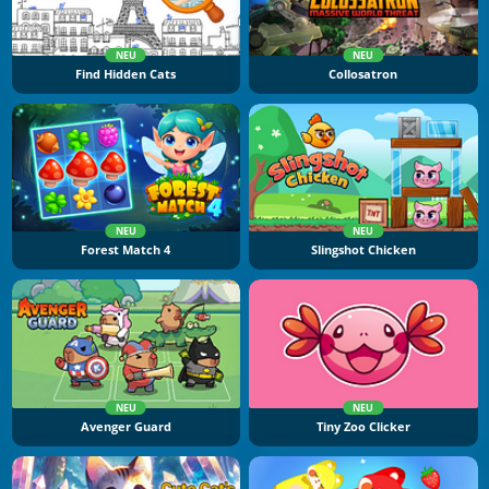
NEU
NEU
Find Hidden Cats
Collosatron
NEU
NEU
Forest Match 4
Slingshot Chicken
NEU
NEU
Avenger Guard
Tiny Zoo Clicker