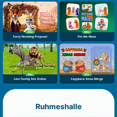
NEU
NEU
Furry Wedding Proposal
Pet Me Maze
NEU
NEU
Lion Family Sim Online
Capybara Xmas Merge
Ruhmeshalle