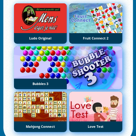
Ludo Original
Fruit Connect 2
Bubbles 3
Mahjong Connect
Love Test