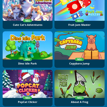
NEU
NEU
Cute Cat's Adventures
Fruit Jam Master
NEU
NEU
Dino Idle Park
Capybara Jump
NEU
NEU
PopCat Clicker
About A Frog