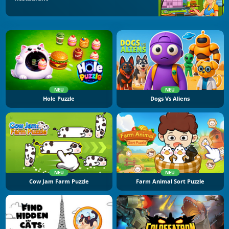
NEU
NEU
Hole Puzzle
Dogs Vs Aliens
NEU
NEU
Cow Jam Farm Puzzle
Farm Animal Sort Puzzle