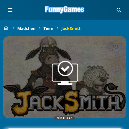
Mädchen
Tiere
JackSmith
NÜR FÜR PC