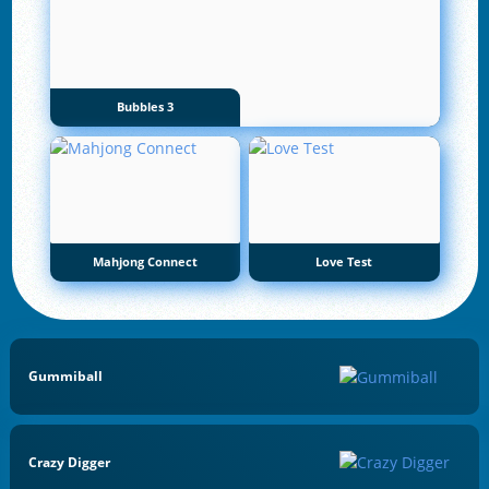
Bubbles 3
Mahjong Connect
Love Test
Gummiball
Crazy Digger