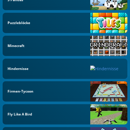
Puzzleblöcke
Minecraft
Hindernisse
Firmen-Tycoon
Fly Like A Bird