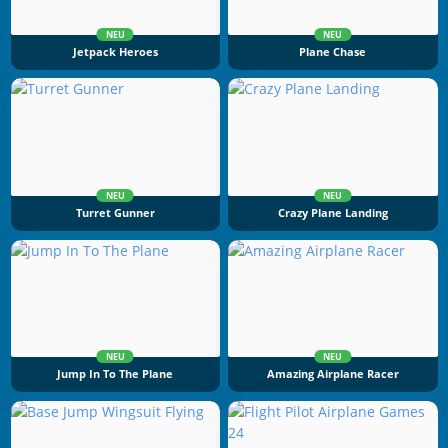
NEU
NEU
Jetpack Heroes
Plane Chase
NEU
NEU
Turret Gunner
Crazy Plane Landing
NEU
NEU
Jump In To The Plane
Amazing Airplane Racer