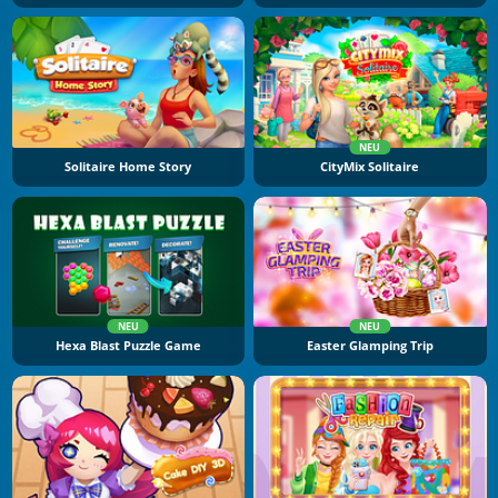
NEU
Solitaire Home Story
CityMix Solitaire
NEU
NEU
Hexa Blast Puzzle Game
Easter Glamping Trip