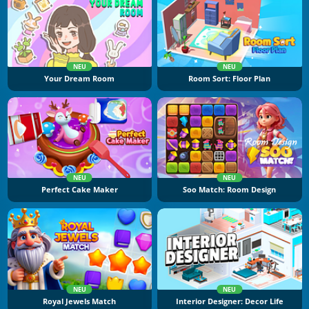
NEU
NEU
Your Dream Room
Room Sort: Floor Plan
NEU
NEU
Perfect Cake Maker
Soo Match: Room Design
NEU
NEU
Royal Jewels Match
Interior Designer: Decor Life