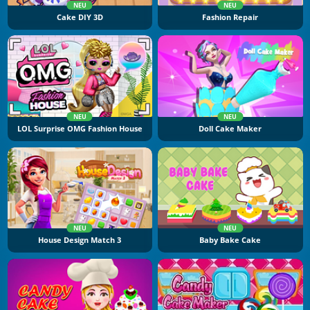
NEU
NEU
Cake DIY 3D
Fashion Repair
NEU
NEU
LOL Surprise OMG Fashion House
Doll Cake Maker
NEU
NEU
House Design Match 3
Baby Bake Cake