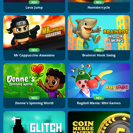
NEU
NEU
Lava Jump
Hamstercycle
NEU
NEU
Mr Cappuccino Assassino
Brainrot Hook Swing
NEU
NEU
Donne's Spinning World
Ragdoll Mania: Mini Games