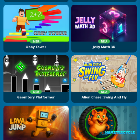
NEU
NEU
Obby Tower
Jelly Math 3D
NEU
NEU
Geomtery Platformer
Alien Chase: Swing And Fly