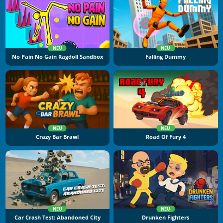
NEU
NEU
No Pain No Gain Ragdoll Sandbox
Falling Dummy
NEU
NEU
Crazy Bar Brawl
Road Of Fury 4
NEU
NEU
Car Crash Test: Abandoned City
Drunken Fighters