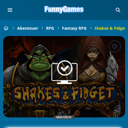
Abenteuer
RPG
Fantasy RPG
Shakes & Fidget
NÜR FÜR PC