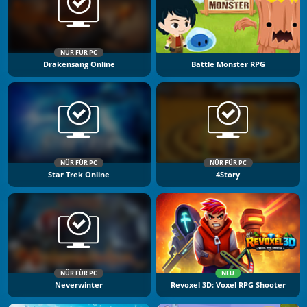
NÜR FÜR PC
Drakensang Online
Battle Monster RPG
NÜR FÜR PC
NÜR FÜR PC
Star Trek Online
4Story
NÜR FÜR PC
NEU
Neverwinter
Revoxel 3D: Voxel RPG Shooter