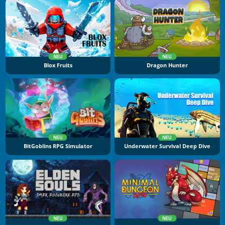
NEU
NEU
Blox Fruits
Dragon Hunter
NEU
NEU
BitGoblins RPG Simulator
Underwater Survival Deep Dive
NEU
NEU