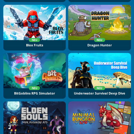
NEU
NEU
Blox Fruits
Dragon Hunter
NEU
NEU
BitGoblins RPG Simulator
Underwater Survival Deep Dive