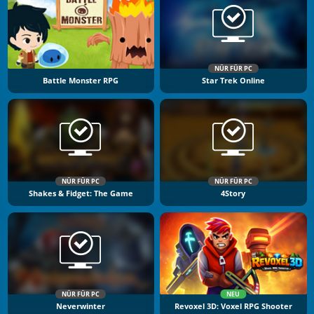
NÜR FÜR PC
Battle Monster RPG
Star Trek Online
NÜR FÜR PC
NÜR FÜR PC
Shakes & Fidget: The Game
4Story
NÜR FÜR PC
NEU
Neverwinter
Revoxel 3D: Voxel RPG Shooter