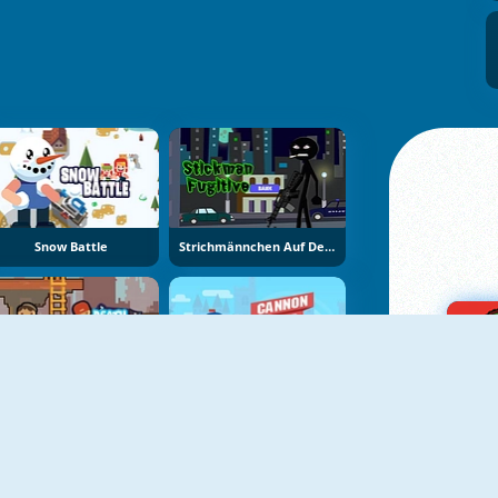
Snow Battle
Strichmännchen Auf Der Flucht
Death Fight
Cannon Hero Online