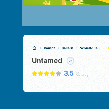
Kampf
Ballern
Schießduell
U
Untamed
3.5
106
Beurteilung