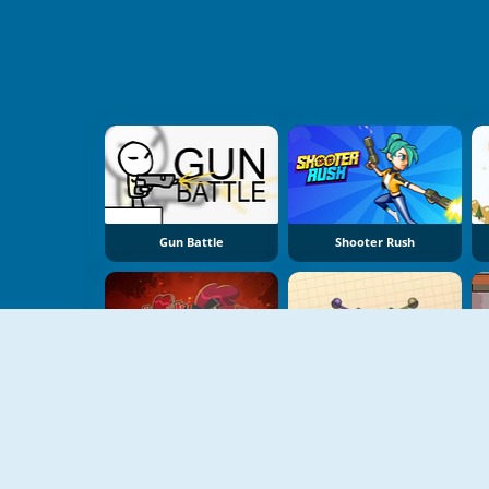
Gun Battle
Shooter Rush
Chuck Chicken Magic Egg
Catapultz.io