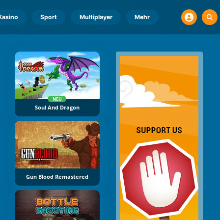
Kasino
Sport
Multiplayer
Mehr
NEU
Soul And Dragon
Gun Blood Remastered